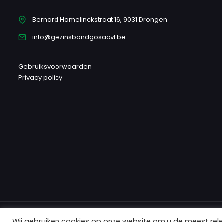
Bernard Hamelinckstraat 16, 9031 Drongen
info@gezinsbondgosaovl.be
Gebruiksvoorwaarden
Privacy policy
Wij gebruiken cookies op onze website om u de meest rel
Copyright 2024 Gezinsbond GOSA OVL