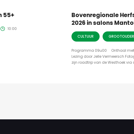
n 55+
Bovenregionale Herf
2026 in salons Mant
10:00
CULTUUR
GROOTOUDERS
Programma 09u00 Onthaal met k
Lezing door Jelle Vermeersch Foto
zijn roadtrip van de Westhoek via