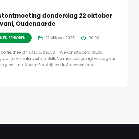
stontmoeting donderdag 22 oktober
ovani, Oudenaarde
 EN SENIOREN
22 oktober 2026
09:00
offie, thee of fruitsap. 09u50 Welkomstwoord 10u00
graaf en verhalenverteller Jelle Vermeersch brengt verslag van
 de grens met Noord-Frankrijk en de Ardennen naar...