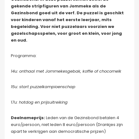
gekende stripfiguren van Jommeke als de
Gezinsbond goed uit de verf. De puzzel is geschikt
voor kinderen vanaf het eerste leerjaar, mits
begeleiding. Voor niet puzzelaars voorzien we
gezelschapsspelen, voor groot en klein, voor jong
en oud.
Programma:
14u: onthaal met Jommekesgebak, koffie of chocomelk
15u: start puzzelkampioenschap
1
7u: hotdog en prijsuitreiking
Deelnameprijs:
Leden van de Gezinsbond betalen 4
euro/persoon, niet leden 8 euro/persoon (Drankjes zijn
apart te verkrijgen aan democratische prijzen)